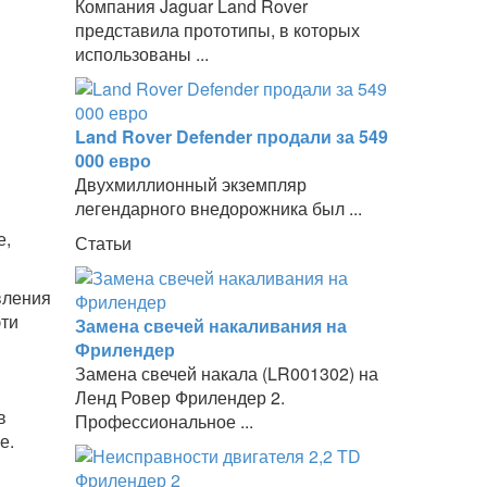
Компания Jaguar Land Rover
представила прототипы, в которых
использованы ...
Land Rover Defender продали за 549
000 евро
Двухмиллионный экземпляр
легендарного внедорожника был ...
е,
Статьи
вления
эти
Замена свечей накаливания на
Фрилендер
Замена свечей накала (LR001302) на
Ленд Ровер Фрилендер 2.
в
Профессиональное ...
е.