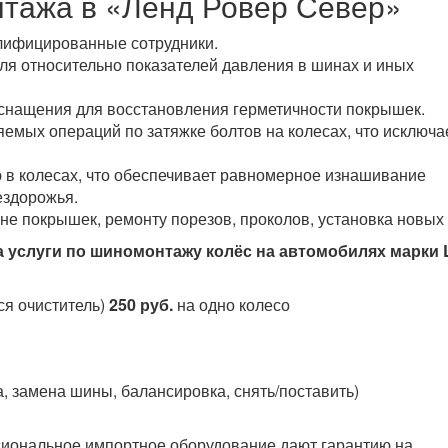
тажа в «Ленд Ровер Север»
лифицированные сотрудники.
я относительно показателей давления в шинах и иных
снащения для восстановления герметичности покрышек.
мых операций по затяжке болтов на колесах, что исключа
в колесах, что обеспечивает равномерное изнашивание
ездорожья.
е покрышек, ремонту порезов, проколов, установка новых 
а услуги по шиномонтажу колёс на автомобилях марки 
я очиститель)
250 руб.
на одно колесо
, замена шины, балансировка, снять/поставить)
иональное импортное оборудование дают гарантию на