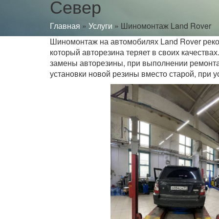
Север
Главная
»
Услуги
»
Шиномонтаж Land Rover
Шиномонтаж на автомобилях Land Rover реком
который авторезина теряет в своих качества
замены авторезины, при выполнении ремонта 
установки новой резины вместо старой, при ус