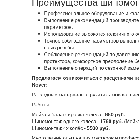
Преимущества шиномон
Профессиональное оборудование и ква
Выполнение рекомендаций производител
параметров.
Использование высокотехнологичного о
Точное соблюдение параметров выполняе
срыв резьбы.
Соблюдение рекомендаций по давлению 
протектора, комфортное преодоление б
Выполнение операций по сезонной замен
Предлагаем ознакомиться с расценками н
Rover:
Расходные материалы (Грузики самоклеящиес
Работы:
Мойка и балансировка колёса -
880 руб.
Шиномонтаж одного колёса -
1760 руб.
(Мойка
Шиномонтаж 4х колёс -
5500 руб.
Многолетний опыт наших мастеров и професс