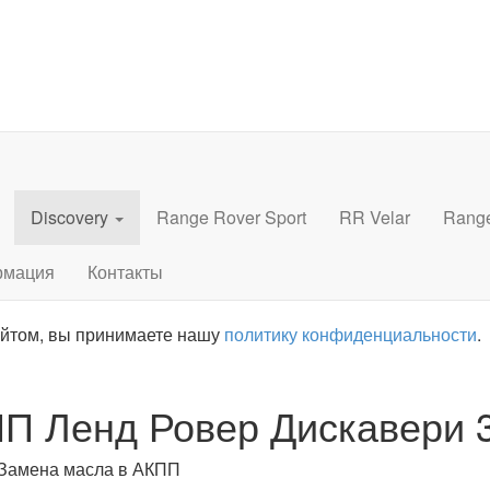
Discovery
Range Rover Sport
RR Velar
Rang
рмация
Контакты
айтом, вы принимаете нашу
политику конфиденциальности
.
П Ленд Ровер Дискавери 
Замена масла в АКПП