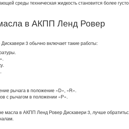
ающей среды техническая жидкость становится более густо
 масла в АКПП Ленд Ровер
Дискавери 3 обычно включает такие работы:
ратуры.
».
у.
.
ение рычага в положение «D», «R».
сов с рычагом в положении «Р».
не масла в АКПП Ленд Ровер Дискавери 3, лучше обратитьс
налам.