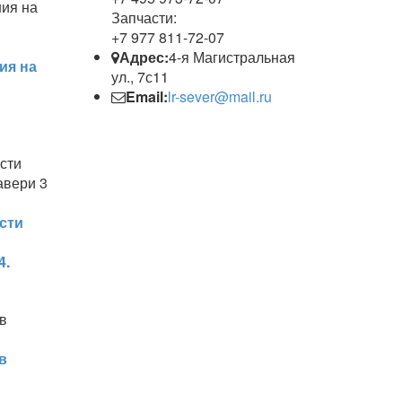
Запчасти:
+7 977 811-72-07
Адрес:
4-я Магистральная
ия на
ул., 7с11
Email:
lr-sever@mail.ru
сти
4.
в