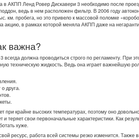
ла в АКПП Ленд Ровер Дискавери 3 необходимо после прое
поддон, ведь в нем расположен фильтр. В 2006 году автоко
. км. пробега, но это привело к массовой поломке «коробо
ла акцию, в рамках которой меняла АКПП даже на негарант
ак важна?
 всегда должна проводиться строго по регламенту. При э
ную техническую жидкость. Ведь она играет важнейшую ро
вления.
о друга.
нтов.
кеты.
ет при крайне высоких температурах, поэтому оно довольн
 и теряет свои первоначальные характеристики. Как резул
ботать хуже.
свой ресурс, работа всей системы резко изменится. Также 