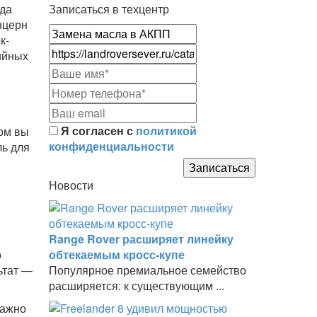
зда
Записаться в техцентр
нцерн
к-
ийных
Я согласен с
политикой
том вы
конфиденциальности
ль для
Новости
Range Rover расширяет линейку
о
обтекаемым кросс-купе
ьтат —
Популярное премиальное семейство
расширяется: к существующим ...
важно