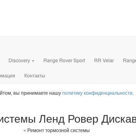
Discovery
Range Rover Sport
RR Velar
Rang
рмация
Контакты
айтом, вы принимаете нашу
политику конфиденциальности
.
истемы Ленд Ровер Диска
very Sport
»
Ремонт тормозной системы