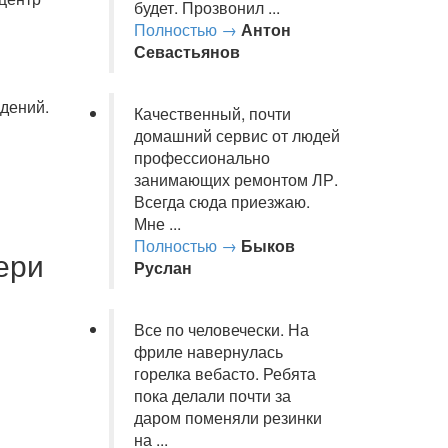
будет. Прозвонил ...
Полностью →
Антон
Севастьянов
дений.
Качественный, почти
домашний сервис от людей
профессионально
занимающих ремонтом ЛР.
Всегда сюда приезжаю.
Мне ...
Полностью →
Быков
ери
Руслан
Все по человечески. На
и
фриле навернулась
горелка вебасто. Ребята
пока делали почти за
даром поменяли резинки
на ...