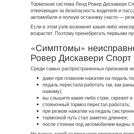
Тормозная система Ленд Ровер Дискавери Сп
отвечающих за безопасность водителя и пас
автомобиля и полную остановку (часто — резк
Если в этом узле возникнет какая-либо неис
возрастет. Поэтому пренебрегать первыми пр
«Симптомы» неисправно
Ровер Дискавери Спорт
Среди самых распространенных признаков не
даже при плавном нажатии на педаль то
педаль перестала работать так, как ра
нажиму);
вы слышите какие-либо стуки, скрежет 
стояночный тормоз перестал работать;
при резком нажатии на педаль (экстрен
тормозной путь стал заметно длиннее;
после стоянки под автомобилем видны п
Не важно, какой из признаков проявился пер