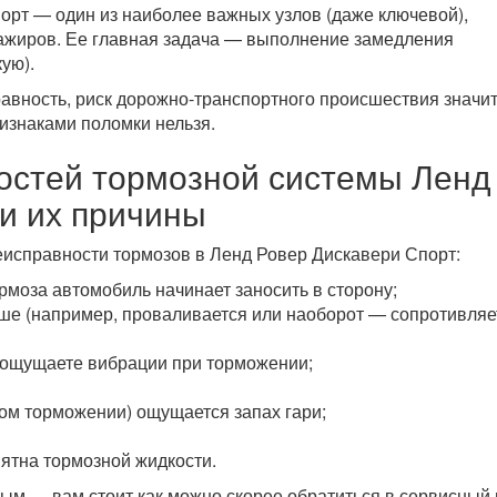
орт — один из наиболее важных узлов (даже ключевой),
сажиров. Ее главная задача — выполнение замедления
ую).
правность, риск дорожно-транспортного происшествия значи
изнаками поломки нельзя.
стей тормозной системы Ленд
 и их причины
исправности тормозов в Ленд Ровер Дискавери Спорт:
рмоза автомобиль начинает заносить в сторону;
ньше (например, проваливается или наоборот — сопротивляе
и ощущаете вибрации при торможении;
ном торможении) ощущается запах гари;
ятна тормозной жидкости.
вым — вам стоит как можно скорее обратиться в сервисный