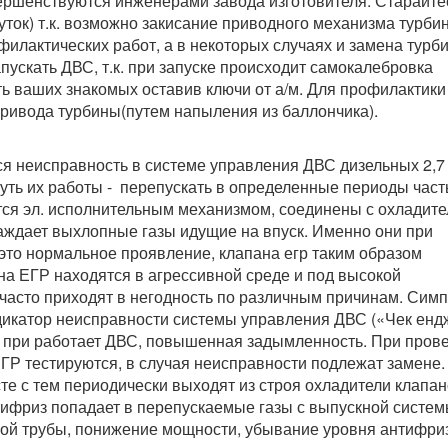
ершенствуются инженерами завода изготовителя. Старайте
суток) т.к. возможно закисание приводного механизма турби
илактических работ, а в некоторых случаях и замена турб
пускать ДВС, т.к. при запуске происходит самокалебровка
ь ваших знакомых оставив ключи от а/м. Для профилактики
привода турбины(путем напыления из баллончика).
я неисправность в системе управления ДВС дизельных 2,7 
Суть их работы - перепускать в определенные периоды част
тся эл. исполнительным механизмом, соединены с охладите
аждает выхлопные газы идущие на впуск. Именно они при
 это нормальное проявление, клапана егр таким образом
на ЕГР находятся в агрессивной среде и под высокой
 часто приходят в негодность по различным причинам. Сим
дикатор неисправности системы управления ДВС («Чек енд
 при работает ДВС, повышенная задымленность. При пров
ГР тестируются, в случая неисправности подлежат замене.
е с тем периодически выходят из строя охладители клапа
ифриз попадает в перепускаемые газы с выпускной систем
ной трубы, понижение мощности, убывание уровня антифри