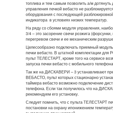
топлива и тем самым позволить а/м дотянуть
управления печкой вебасто не разблокируется
оборудования с последующей разблокировкой.
индикатора в условиях низких температур.
На ряду со сбоями модуля управления, наиб
3/4 – это засорение свечи розжига (форсунк
перегревом свечи и ее механическим разрушен
Целесообразно подключать приемный модуль к
печки вебасто. В штатной комплектации для
пульт ТЕЛЕСТАРТ, кроме того на сервисе во
запуска печки вебасто с мобильного телефона
Так же на ДИСКАВЕРИ – 3 устанавливают п
ВЕБАСТО, пульт которых стационарно устанав
таймера вебасто возможно подключение диста
телефона. Если так получилось что на ДИСК
рекомендуем его установку.
Следует помнить, что с пульта ТЕЛЕСТАРТ печ
постановки на охрану ипонижением температ