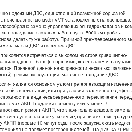
аточно надежный ДВС, единственной возможной серьезной
ся с неисправностью муфт VVT установленных на распредвал
елесообразна замена управляющих эл. гидроклапанов и ко
осле проведения сложных работ спустя 5000 км пробега
 снова делать ту же работу). Причиной преждевременного в
замена масла ДВС и перегрев ДВС.
 приходится встречаться с выходом из строя кривошипно-
ка цилиндров в сборе (с поршнями, коленвалом и шатунами)
аются. Причиной данной неисправности несколько: заложе
ивный) режим эксплуатации, масляное голодание ДВС.
иссии- является основном узлом претерпевающим изменен
льной эксплуатации, или при условии заложенного дефект
справности в виде несвоевременного переключения перед
симптомах АКПП подлежит ремонту или замене. В
гностика и ремонт АКПП, что значительно дешевле замены
екомендуется плавное ускорение, при низких температура
у АКПП (первые 10 минут езды после запуска ехать медлен
втомобиля на предмет посторонних течей. На ДИСКАВЕРИ 