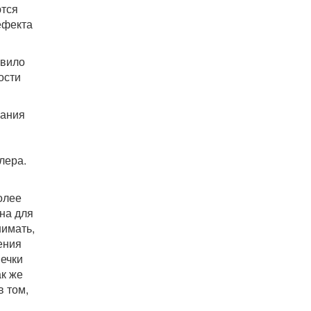
ются
ефекта
авило
ости
рания
лера.
олее
на для
нимать,
ения
печки
ак же
 том,