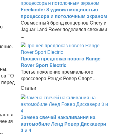
Freelander 8 удивил мощностью
процессора и потолочным экраном
Совместный бренд концернов Chery и
то
Jaguar Land Rover поделился свежими
...
ление.
Прошел предпоказ нового Range
Rover Sport Electric
чны.
Третье поколение премиального
тов ТО
кроссовера Рендж Ровер Спорт ...
у перед
Статьи
ается.
Замена свечей накаливания на
ечения
автомобиле Ленд Ровер Дискавери
3 и 4