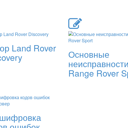
ор Land Rover
Основные
covery
неисправност
Range Rover S
сшифровка
ов ошибок