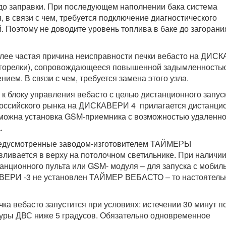
 до заправки. При последующем наполнении бака система
, в связи с чем, требуется подключение диагностического
 Поэтому не доводите уровень топлива в баке до загорани
олее частая причина неисправности печки вебасто на ДИС
и, горелки), сопровождающееся повышенной задымленностью
ием. В связи с чем, требуется замена этого узла.
 блоку управления вебасто с целью дистанционного запус
 Российского рынка на ДИСКАВЕРИ 4 прилагается дистанц
зможна установка GSM-приемника с возможностью удаленно
.
редусмотренные заводом-изготовителем ТАЙМЕРЫ
ливается в верху на потолочном светильнике. При наличи
нционного пульта или GSM- модуля – для запуска с мобил
АВЕРИ -3 не установлен ТАЙМЕР ВЕБАСТО – то настоятель
ка вебасто запустится при условиях: истечении 30 минут п
уры ДВС ниже 5 градусов. Обязательно одновременное