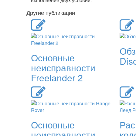
выполнение двух условий.
Другие публикации
Обз
Основные
Dis
неисправности
Freelander 2
Основные
Ра
неисправности
код