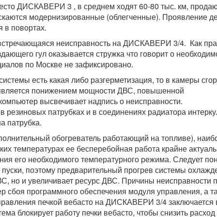
сто ДИСКАВЕРИ 3 , в среднем ходят 60-80 тыс. км, прода
пускаются модернизированные (облегченные). Проявление д
 в повортах.
 встречающаяся неисправность на ДИСКАВЕРИ 3/4. Как пр
дающего гул оказывается стружка что говорит о необходим
иалов по Москве не зафиксировано.
системы есть какая либо разгерметизация, то в камеры сго
роявляется понижением мощности ДВС, повышенной
компьютер высвечивает надпись о неисправности.
 в резиновых патрубках и в соединениях радиатора интерку
а патрубка.
полнительный обогреватель работающий на топливе), наиб
ких температурах ее бесперебойная работа крайне актуаль
ния его необходимого температурного режима. Следует по
 пуски, поэтому предварительный прогрев системы охлажд
ВС, но и увеличивает ресурс ДВС. Причины неисправности 
ер сбоя программного обеспечения модуля управления, а т
правления печкой вебасто на ДИСКАВЕРИ 3/4 заключается в
тема блокирует работу печки вебасто, чтобы снизить расход