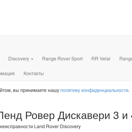
Discovery
Range Rover Sport
RR Velar
Rang
рмация
Контакты
айтом, вы принимаете нашу
политику конфиденциальности
.
енд Ровер Дискавери 3 и 
неисправности Land Rover Discovery