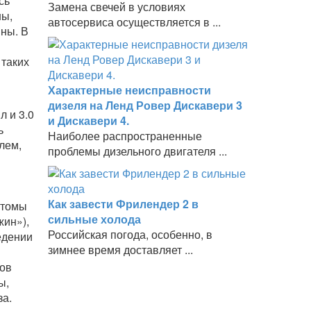
сь
Замена свечей в условиях
ны,
автосервиса осуществляется в ...
ины. В
 таких
Характерные неисправности
дизеля на Ленд Ровер Дискавери 3
л и 3.0
и Дискавери 4.
ь
Наиболее распространенные
лем,
проблемы дизельного двигателя ...
Как завести Фрилендер 2 в
птомы
сильные холода
жин»),
Российская погода, особенно, в
едении
зимнее время доставляет ...
нов
ы,
за.