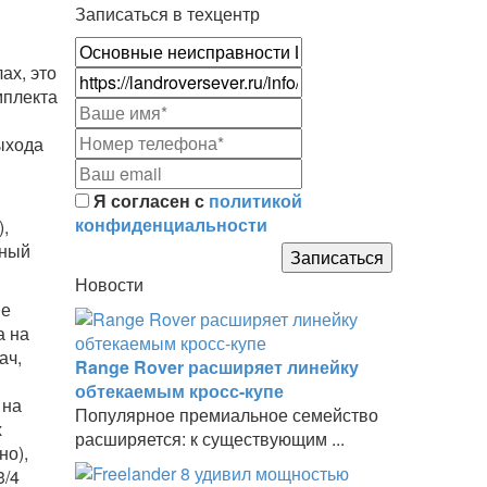
Записаться в техцентр
ах, это
мплекта
ыхода
Я согласен с
политикой
конфиденциальности
,
нный
Новости
ие
а на
ач,
Range Rover расширяет линейку
обтекаемым кросс-купе
 на
Популярное премиальное семейство
х
расширяется: к существующим ...
но),
3/4