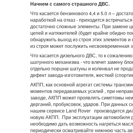
Начнем с самого страшного ДВС.
Что касается бензинового 4,4 и 5.0 л – дост
наработкой на отказ - приходится встречать
достаточно сложные элементы. При замене ц
цепей и натяжителей (будет крайне обидно п
обнаружить выход из строя этих элементов и
из строя может послужить несвоевременная 
Что касается дизельного ДВС, то к сожалению
шатунного механизма - что влечет замену бло
отдельно поршни шатуны и коленвал не прод
дефект завода-изготовителя, жесткий (спорт
АКПП, как основной агрегат системы трансм
моментов передаваемых усилий , при неправи
заводе, АКПП может проявлять симптомы неи
дерганий, пробуксовок, ударов. При данных 
нашем сервисе Land Rover производится диа
новую АКПП. При эксплуатации автомобиля р
необходимо дать возможность нагреться масл
периодически осматривайте нижнюю часть а