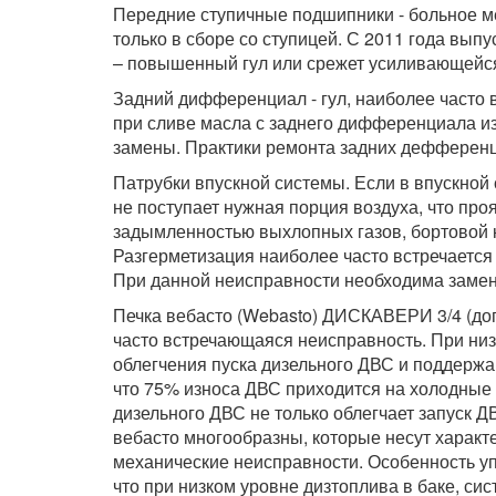
Передние ступичные подшипники - больное ме
только в сборе со ступицей. С 2011 года вы
– повышенный гул или срежет усиливающейся
Задний дифференциал - гул, наиболее часто
при сливе масла с заднего дифференциала из
замены. Практики ремонта задних дефференц
Патрубки впускной системы. Если в впускной 
не поступает нужная порция воздуха, что п
задымленностью выхлопных газов, бортовой 
Разгерметизация наиболее часто встречается
При данной неисправности необходима замен
Печка вебасто (Webasto) ДИСКАВЕРИ 3/4 (до
часто встречающаяся неисправность. При низ
облегчения пуска дизельного ДВС и поддержа
что 75% износа ДВС приходится на холодные
дизельного ДВС не только облегчает запуск Д
вебасто многообразны, которые несут характ
механические неисправности. Особенность у
что при низком уровне дизтоплива в баке, сис