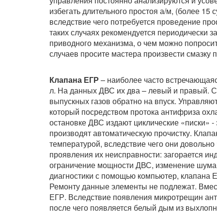
управления постоянно анализируются и усов
избегать длительного простоя а/м, (более 15 
вследствие чего потребуется проведение проф
таких случаях рекомендуется периодически за
приводного механизма, о чем можно попросит
случаев просите мастера произвести смазку 
Клапана ЕГР
– наиболее часто встречающаяс
л. На данных ДВС их два – левый и правый. 
выпускных газов обратно на впуск. Управляю
который посредством протока антифриза охл
остановке ДВС издают циклические «писки» -
производят автоматическую прочистку. Клапа
температурой, вследствие чего они довольно
проявления их неисправности: загорается ин
ограничение мощности ДВС, изменение шума
диагностики с помощью компьютер, клапана Е
Ремонту данные элементы не подлежат. Вмест
ЕГР. Вследствие появления микротрещин ант
после чего появляется белый дым из выхлоп