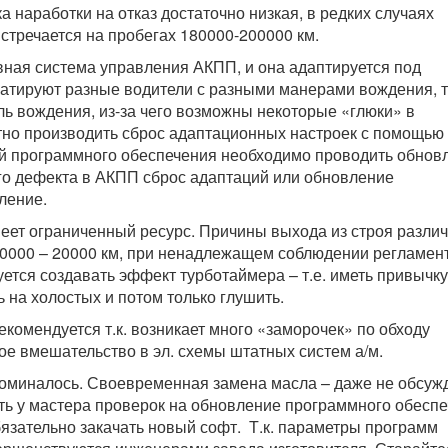
а наработки на отказ достаточно низкая, в редких случаях
встречается на пробегах 180000-200000 км.
ная система управления АКПП, и она адаптируется под
уатируют разные водители с разными манерами вождения, 
ль вождения, из-за чего возможны некоторые «глюки» в
тно производить сброс адаптационных настроек с помощью
й программного обеспечения необходимо проводить обнов
го дефекта в АКПП сброс адаптаций или обновление
ление.
меет ограниченный ресурс. Причины выхода из строя разли
80000 – 20000 км, при ненадлежащем соблюдении регламен
ется создавать эффект турботаймера – т.е. иметь привычк
ь на холостых и потом только глушить.
екомендуется т.к. возникает много «заморочек» по обходу
ое вмешательство в эл. схемы штатных систем а/м.
оминалось. Своевременная замена масла – даже не обсужд
ь у мастера проверок на обновление программного обесп
язательно закачать новый софт. Т.к. параметры программ