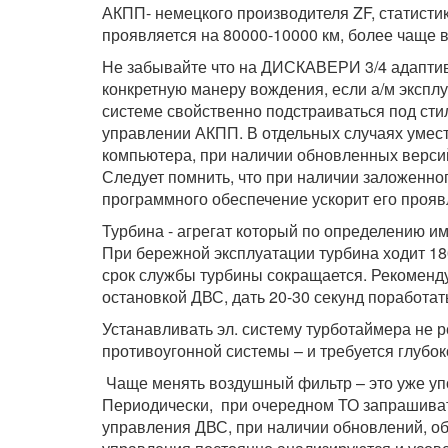
АКПП- немецкого производителя ZF, статистик
проявляется на 80000-10000 км, более чаще 
Не забывайте что на ДИСКАВЕРИ 3/4 адаптив
конкретную манеру вождения, если а/м экспл
системе свойственно подстраиваться под сти
управлении АКПП. В отдельных случаях умес
компьютера, при наличии обновленных верси
Следует помнить, что при наличии заложенно
программного обеспечение ускорит его прояв
Турбина - агрегат который по определению и
При бережной эксплуатации турбина ходит 1
срок службы турбины сокращается. Рекоменду
остановкой ДВС, дать 20-30 секунд поработат
Устанавливать эл. систему турботаймера не р
противоугонной системы – и требуется глубок
Чаще менять воздушный фильтр – это уже уп
Периодически, при очередном ТО запрашиват
управления ДВС, при наличии обновлений, об